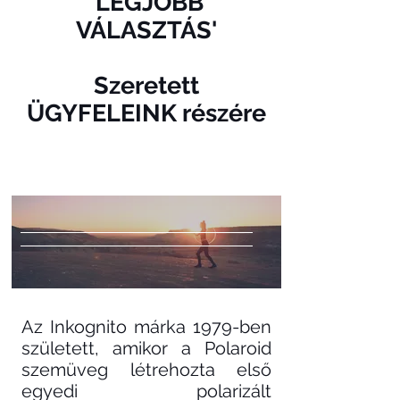
'LEGJOBB
VÁLASZTÁS'
Szeretett
ÜGYFELEINK részére
Az Inkognito márka 1979-ben
született, amikor a Polaroid
szemüveg létrehozta első
egyedi polarizált