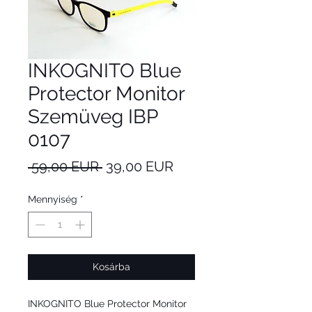
INKOGNITO Blue
Protector Monitor
Szemüveg IBP
0107
Szokásos
Akciós
 59,00 EUR 
39,00 EUR
ár
ár
Mennyiség
*
Kosárba
INKOGNITO Blue Protector Monitor