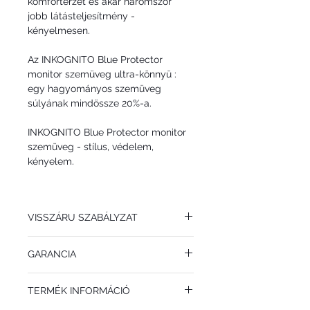
komfortérzet és akár háromszor
jobb látásteljesítmény -
kényelmesen.
Az INKOGNITO Blue Protector
monitor szemüveg ultra-könnyü :
egy hagyományos szemüveg
súlyának mindössze 20%-a.
INKOGNITO Blue Protector monitor
szemüveg - stílus, védelem,
kényelem.
VISSZÁRU SZABÁLYZAT
Az INKOGNITO Blue Protector monitor
GARANCIA
szemüveget a csomag kézhezvételétől
számított 14 napon belül saját költségén
1 év korlátlan garancia minden INKOGNITO
visszaküldheti.
TERMÉK INFORMÁCIÓ
Blue Protector monitor szemüvegre