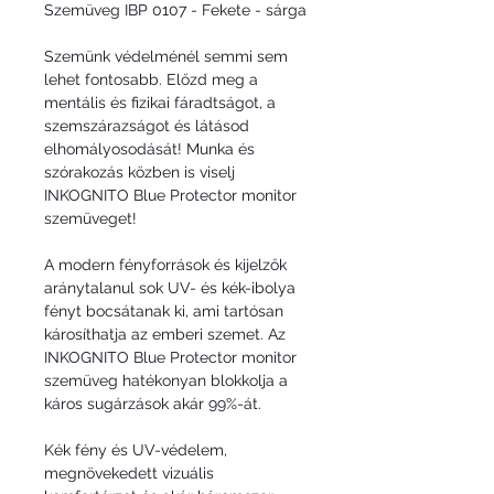
Szemüveg IBP 0107 - Fekete - sárga
Szemünk védelménél semmi sem
lehet fontosabb. Előzd meg a
mentális és fizikai fáradtságot, a
szemszárazságot és látásod
elhomályosodását! Munka és
szórakozás közben is viselj
INKOGNITO Blue Protector monitor
szemüveget!
A modern fényforrások és kijelzők
aránytalanul sok UV- és kék-ibolya
fényt bocsátanak ki, ami tartósan
károsíthatja az emberi szemet. Az
INKOGNITO Blue Protector monitor
szemüveg hatékonyan blokkolja a
káros sugárzások akár 99%-át.
Kék fény és UV-védelem,
megnövekedett vizuális