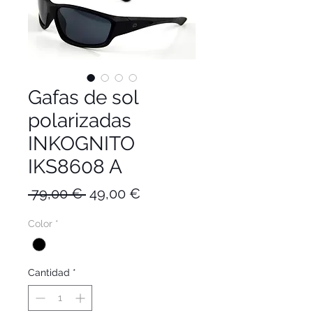
Gafas de sol
polarizadas
INKOGNITO
IKS8608 A
Precio
Precio
 79,00 € 
49,00 €
de
Color
*
oferta
Cantidad
*