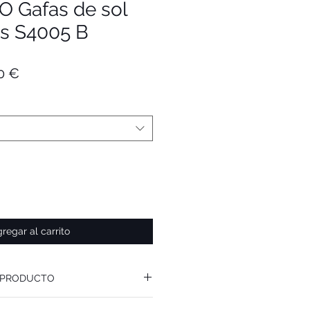
 Gafas de sol
as S4005 B
o
Precio
0 €
de
oferta
regar al carrito
 PRODUCTO
s de sol polarizadas INKOGNITO S4005