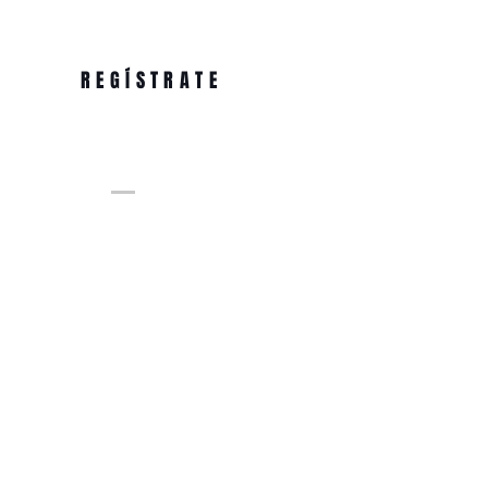
REGÍSTRATE
© 2020 by Wowww! marketing
www.wowwwmarketi