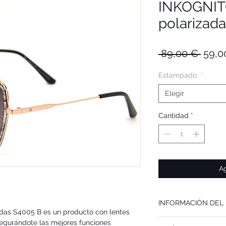
INKOGNITO
polarizad
Preci
 89,00 € 
59,0
Estampado
*
Elegir
Cantidad
*
Ag
INFORMACIÓN DEL
adas S4005 B
es un producto con lentes
Recomendamos las gafa
segurándote las mejores funciones