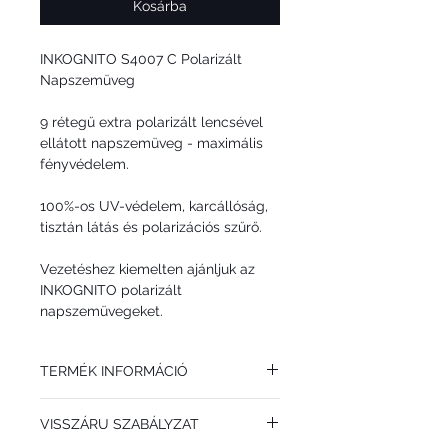
Kosárba
INKOGNITO S4007 C Polarizált
Napszemüveg
9 rétegű extra polarizált lencsével
ellátott napszemüveg - maximális
fényvédelem.
100%-os UV-védelem, karcállóság,
tisztán látás és polarizációs szűrő.
Vezetéshez kiemelten ajánljuk az
INKOGNITO polarizált
napszemüvegeket.
TERMÉK INFORMÁCIÓ
Az INKOGNITO S4007 C polarizált
VISSZÁRU SZABÁLYZAT
napszemüveget NŐKNEK ajánljuk. Divatos
színkombináció, különleges kivitel.