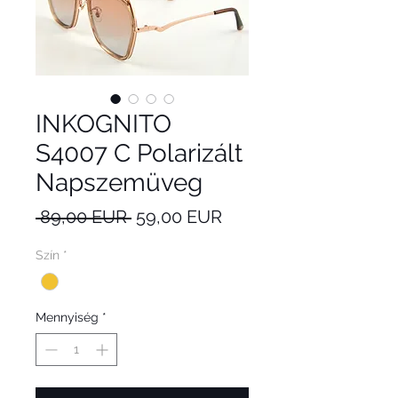
INKOGNITO
S4007 C Polarizált
Napszemüveg
Szokásos
Akciós
 89,00 EUR 
59,00 EUR
ár
ár
Szín
*
Mennyiség
*