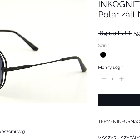
INKOGNIT
Polarizál
Sz
 89,00 EUR 
5
ár
Szín
*
Mennyiség
*
TERMÉK INFORMÁC
Napszemüveg
Az INKOGNITO S4008 A 
VISSZÁRU SZABÁLY
FÉRFIAKNAK ajánljuk. D