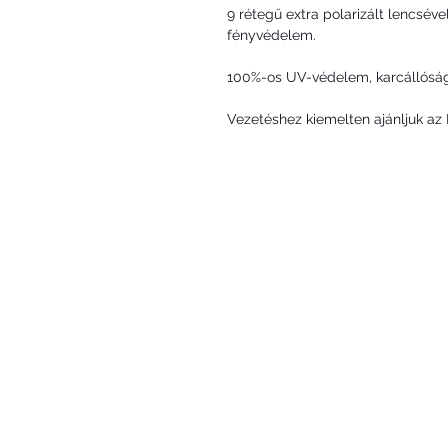
9 rétegű extra polarizált lencsév
fényvédelem.
100%-os UV-védelem, karcállóság, 
Vezetéshez kiemelten ajánljuk a