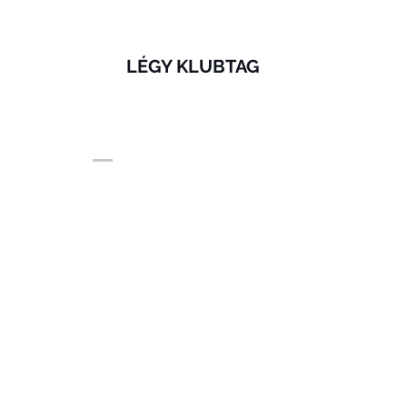
LÉGY KLUBTAG
© 2020 by Wowww! marketing
www.wowwwmarketi