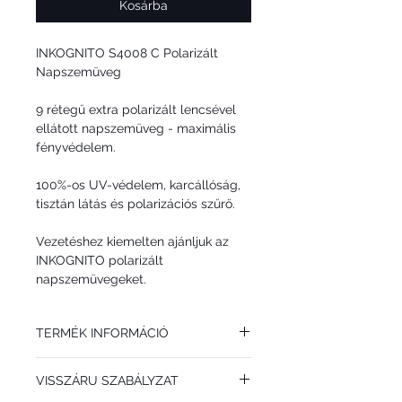
Kosárba
INKOGNITO S4008 C Polarizált
Napszemüveg
9 rétegű extra polarizált lencsével
ellátott napszemüveg - maximális
fényvédelem.
100%-os UV-védelem, karcállóság,
tisztán látás és polarizációs szűrő.
Vezetéshez kiemelten ajánljuk az
INKOGNITO polarizált
napszemüvegeket.
TERMÉK INFORMÁCIÓ
Az INKOGNITO S4008 C polarizált
VISSZÁRU SZABÁLYZAT
napszemüveget NŐKNEK / FÉRFIAKNAK
ajánljuk. Divatos színkombináció,