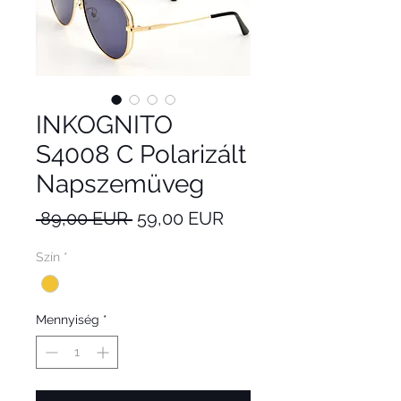
INKOGNITO
S4008 C Polarizált
Napszemüveg
Szokásos
Akciós
 89,00 EUR 
59,00 EUR
ár
ár
Szín
*
Mennyiség
*