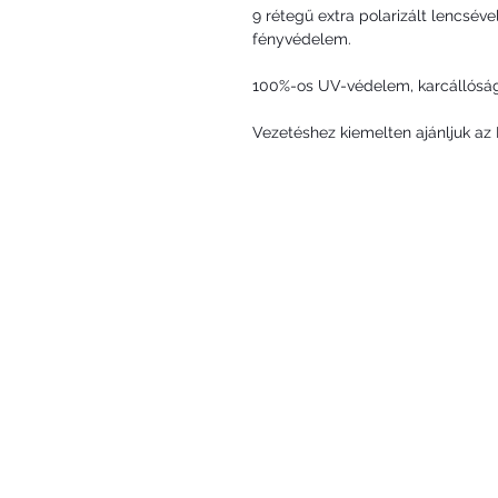
9 rétegű extra polarizált lencsév
fényvédelem.
100%-os UV-védelem, karcállóság, 
Vezetéshez kiemelten ajánljuk a