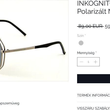
INKOGNIT
Polarizál
Sz
 89,00 EUR 
5
ár
Szín
*
Mennyiség
*
TERMÉK INFORMÁC
Napszemüveg
Az INKOGNITO S4010 C 
VISSZÁRU SZABÁLY
FÉRFIAKNAK ajánljuk. D