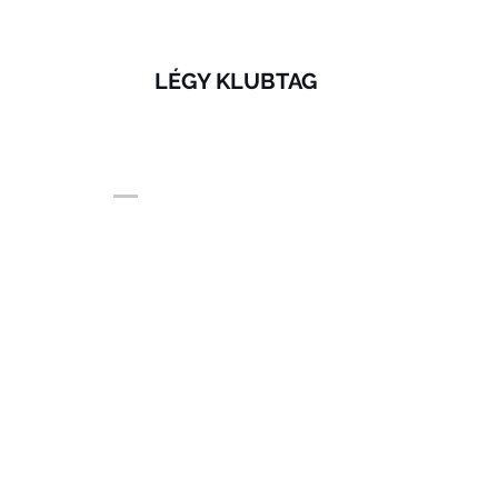
LÉGY KLUBTAG
© 2020 by Wowww! marketing
www.wowwwmarketi