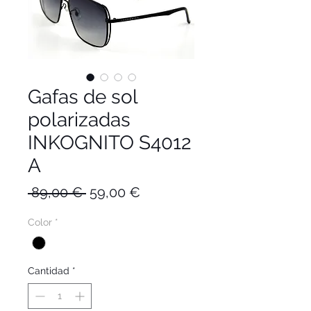
Gafas de sol
polarizadas
INKOGNITO S4012
A
Precio
Precio
 89,00 € 
59,00 €
de
Color
*
oferta
Cantidad
*