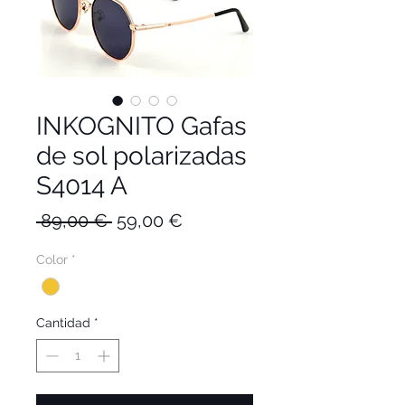
INKOGNITO Gafas
de sol polarizadas
S4014 A
Precio
Precio
 89,00 € 
59,00 €
de
Color
*
oferta
Cantidad
*