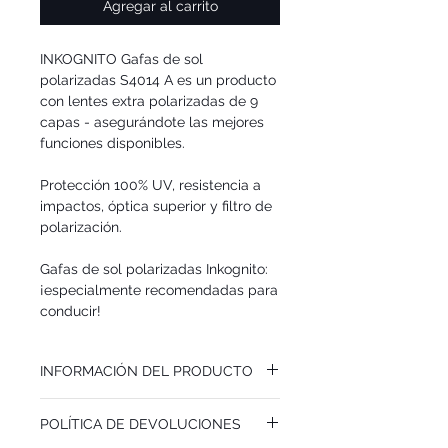
Agregar al carrito
INKOGNITO Gafas de sol
polarizadas S4014 A
es un producto
con lentes extra polarizadas de 9
capas - asegurándote las mejores
funciones disponibles.
Protección 100% UV, resistencia a
impactos, óptica superior y filtro de
polarización.
Gafas de sol polarizadas Inkognito:
¡especialmente recomendadas para
conducir!
INFORMACIÓN DEL PRODUCTO
Recomendamos las gafas de sol
POLÍTICA DE DEVOLUCIONES
polarizadas INKOGNITO S4014 A para
MUJERES / HOMBRES. Maravillosa