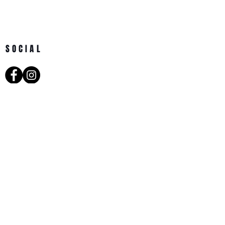
SOCIAL
DIRECCIÓN
C/ Los Playeros a 27
Los Cristianos, Arona
Santa Cruz de Tenerife, Spain
REGÍSTRATE