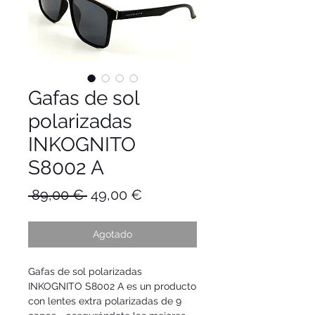
Gafas de sol
polarizadas
INKOGNITO
S8002 A
Precio
Precio
 89,00 € 
49,00 €
de
oferta
Agotado
Gafas de sol polarizadas
INKOGNITO S8002 A
es un producto
con lentes extra polarizadas de 9