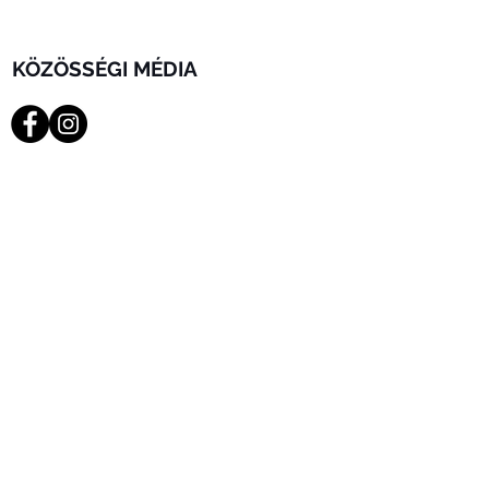
KÖZÖSSÉGI MÉDIA
CÍM
C/ Los Playeros a 27
Los Cristianos, Arona
Santa Cruz de Tenerife, Spain
LÉGY KLUBTAG