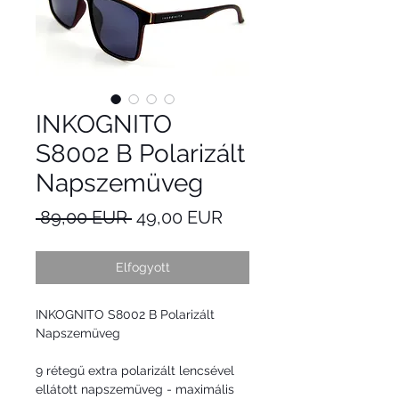
INKOGNITO
S8002 B Polarizált
Napszemüveg
Szokásos
Akciós
 89,00 EUR 
49,00 EUR
ár
ár
Elfogyott
INKOGNITO S8002 B Polarizált
Napszemüveg
9 rétegű extra polarizált lencsével
ellátott napszemüveg - maximális