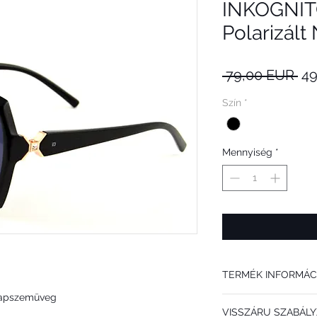
INKOGNIT
Polarizál
Sz
 79,00 EUR 
49
ár
Szín
*
Mennyiség
*
TERMÉK INFORMÁC
Napszemüveg
Az INKOGNITO S8004 A 
VISSZÁRU SZABÁLY
ajánljuk. Divatos színko