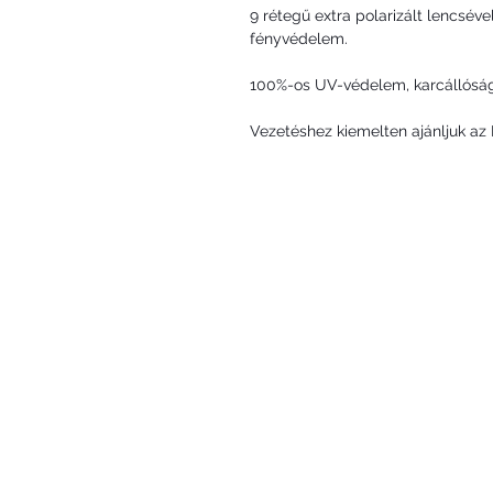
9 rétegű extra polarizált lencsév
fényvédelem.
100%-os UV-védelem, karcállóság, 
Vezetéshez kiemelten ajánljuk a