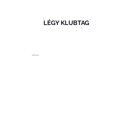
LÉGY KLUBTAG
© 2020 by Wowww! marketing
www.wowwwmarketi