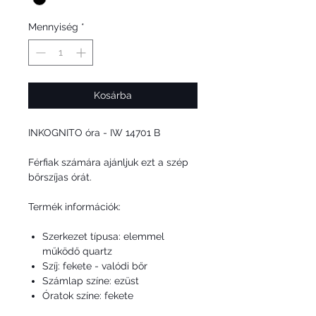
Mennyiség
*
Kosárba
INKOGNITO óra -
IW 14701 B
Férfiak számára ajánljuk ezt a szép
bőrszíjas órát.
Termék információk:
Szerkezet típusa: elemmel
működő quartz
Szíj: fekete - valódi bőr
Számlap színe: ezüst
Óratok színe: fekete