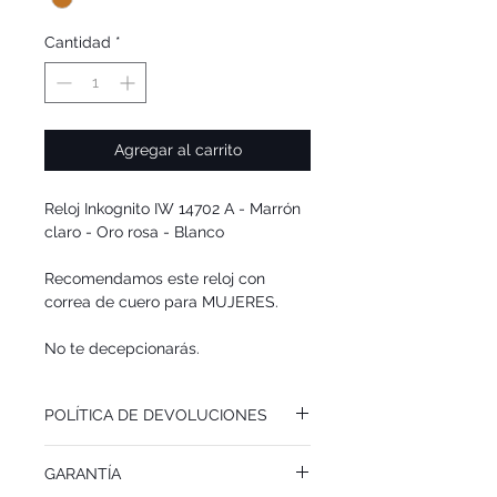
Cantidad
*
Agregar al carrito
Reloj Inkognito IW 14702 A - Marrón
claro - Oro rosa - Blanco
Recomendamos este reloj con
correa de cuero para MUJERES.
No te decepcionarás.
POLÍTICA DE DEVOLUCIONES
Puedes devolver este reloj INKOGNITO
GARANTÍA
dentro de un plazo de 14 días después de
haber recibido el pedido. Solo incurrirás los