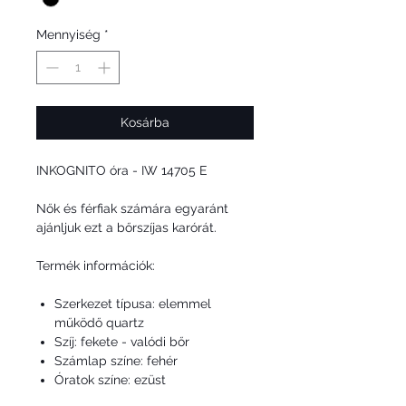
Mennyiség
*
Kosárba
INKOGNITO óra -
IW 14705 E
Nők és férfiak számára egyaránt
ajánljuk ezt a bőrszíjas karórát.
Termék információk:
Szerkezet típusa: elemmel
működő quartz
Szíj: fekete - valódi bőr
Számlap színe: fehér
Óratok színe: ezüst