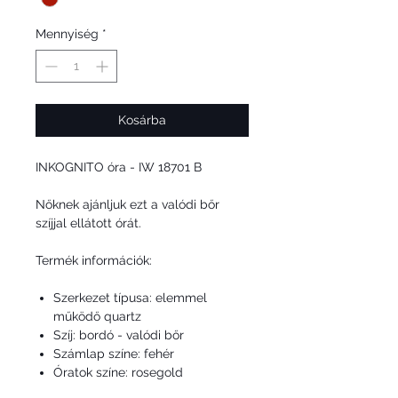
Mennyiség
*
Kosárba
INKOGNITO óra -
IW 18701 B
Nőknek ajánljuk ezt a valódi bőr
szíjjal ellátott órát.
Termék információk:
Szerkezet típusa: elemmel
működő quartz
Szíj: bordó - valódi bőr
Számlap színe: fehér
Óratok színe: rosegold