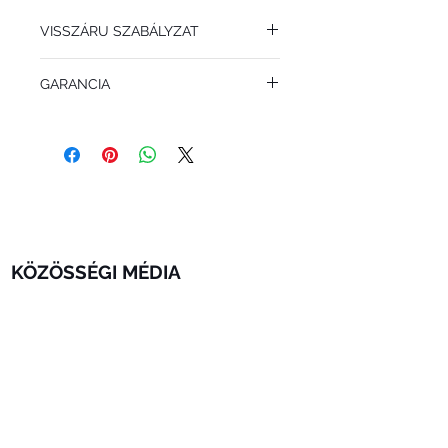
VISSZÁRU SZABÁLYZAT
Az INKOGNITO órát a csomag
GARANCIA
kézhezvételétől számított 14 napon belül
saját költségén visszaküldheti. Csak
6 hónap minden INKOGNITO órára
tökéletes álllapotú terméket áll módunkban
visszavenni.
KÖZÖSSÉGI MÉDIA
CÍM
C/ Los Playeros a 27