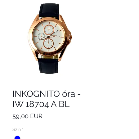
INKOGNITO óra -
IW 18704 A BL
Ár
59,00 EUR
Szín
*