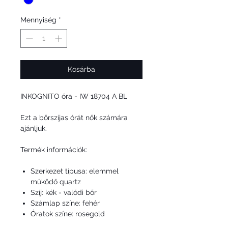
Mennyiség
*
Kosárba
INKOGNITO óra -
IW 18704 A BL
Ezt a bőrszíjas órát nők számára
ajánljuk.
Termék információk:
Szerkezet típusa: elemmel
működő quartz
Szíj: kék - valódi bőr
Számlap színe: fehér
Óratok színe: rosegold